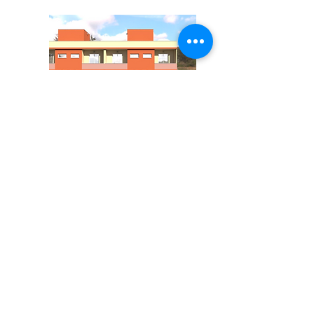
MODELO DÚPLEX
110 m2
3 dormitorios
2 Baños
1 Cocina
1 Salón-Comedor
1 Trastero
2 Terrazas